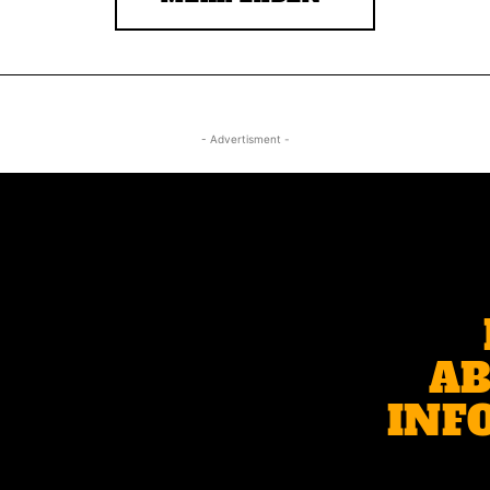
- Advertisment -
AB
INF