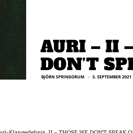
AURI – II
DON’T SP
BJÖRN SPRINGORUM
3. SEPTEMBER 2021
■
 Auri-Klangerlebnis, II – THOSE WE DON’T SPEAK O