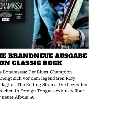
IE BRANDNEUE AUSGABE
ON CLASSIC ROCK
e Bonamassa: Der Blues-Champion
rneigt sich vor dem legendären Rory
 The Rolling Stones: Die Legenden
rechen in Foreign Tongues exklusiv über
r neues Album.50...