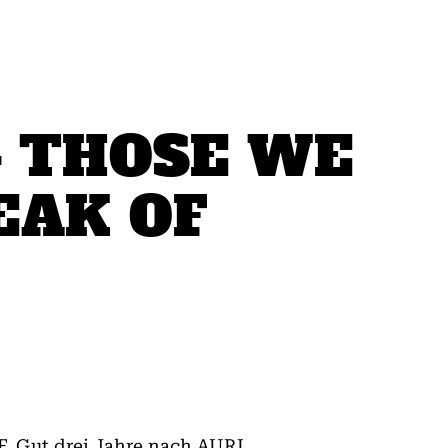
 – THOSE WE
EAK OF
F. Gut drei Jahre nach AURI