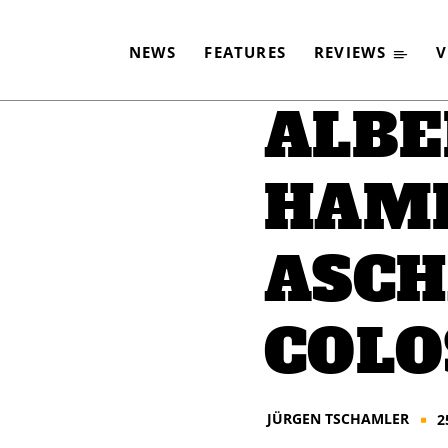
COLOS-SAAL
NEWS
FEATURES
REVIEWS
V
-
By
JÜRGEN TSCHAMLER
25. MÄRZ 2014
ALBE
HAM
ASCH
COLO
JÜRGEN TSCHAMLER
2
■