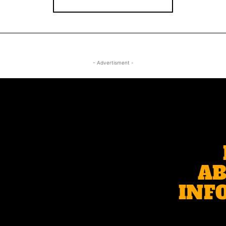
- Advertisment -
AB
INF