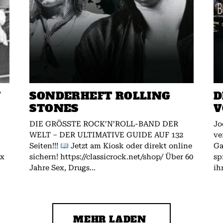
W
SONDERHEFT ROLLING
D
STONES
V
DIE GRÖSSTE ROCK’N’ROLL-BAND DER
Jo
WELT – DER ULTIMATIVE GUIDE AUF 132
ve
Seiten!!!
Jetzt am Kiosk oder direkt online
Gallagher.
ex
sichern! https://classicrock.net/shop/ Über 60
sp
Jahre Sex, Drugs...
ih
MEHR LADEN