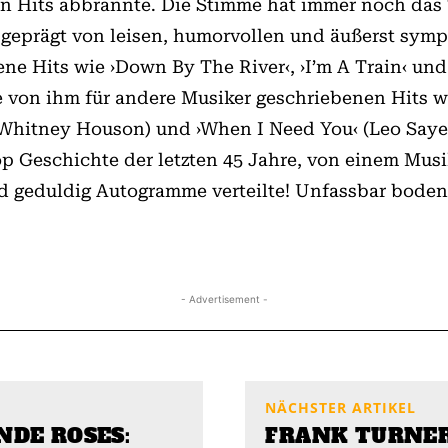
an Hits abbrannte. Die Stimme hat immer noch das
n, geprägt von leisen, humorvollen und äußerst sy
ene Hits wie ›Down By The River‹, ›I’m A Train‹ und
ie von ihm für andere Musiker geschriebenen Hits 
(Whitney Houson) und ›When I Need You‹ (Leo Sayer
p Geschichte der letzten 45 Jahre, von einem Musi
d geduldig Autogramme verteilte! Unfassbar boden
- Advertisement -
NÄCHSTER ARTIKEL
DE ROSES:
FRANK TURNE