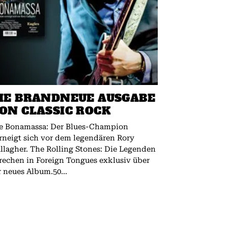
IE BRANDNEUE AUSGABE
ON CLASSIC ROCK
e Bonamassa: Der Blues-Champion
rneigt sich vor dem legendären Rory
 The Rolling Stones: Die Legenden
rechen in Foreign Tongues exklusiv über
r neues Album.50...