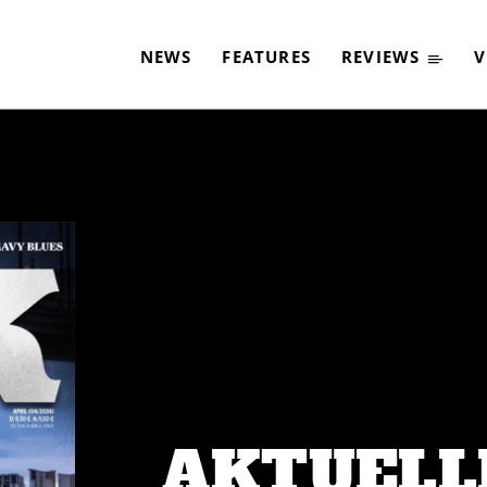
EN CLASSIC ROCK M
NEWS
FEATURES
REVIEWS
V
-
By
CLASSIC ROCK
15. MÄRZ 2024
AKTUELL