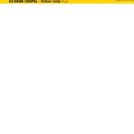
- Advertisement -
VORHERIGER ARTIKEL
NÄCHSTER ARTIKEL
LAINEY WILSON: VOM
AC/DC: ADIEU BON
WOHNWAGEN ZU DEN
SCOTT…
GRAMMYS