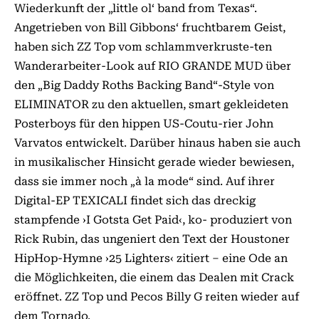
Wiederkunft der „little ol‘ band from Texas“.
Angetrieben von Bill Gibbons‘ fruchtbarem Geist,
haben sich ZZ Top vom schlammverkruste-ten
Wanderarbeiter-Look auf RIO GRANDE MUD über
den „Big Daddy Roths Backing Band“-Style von
ELIMINATOR zu den aktuellen, smart gekleideten
Posterboys für den hippen US-Coutu-rier John
Varvatos entwickelt. Darüber hinaus haben sie auch
in musikalischer Hinsicht gerade wieder bewiesen,
dass sie immer noch „à la mode“ sind. Auf ihrer
Digital-EP TEXICALI findet sich das dreckig
stampfende ›I Gotsta Get Paid‹, ko- produziert von
Rick Rubin, das ungeniert den Text der Houstoner
HipHop-Hymne ›25 Lighters‹ zitiert – eine Ode an
die Möglichkeiten, die einem das Dealen mit Crack
eröffnet. ZZ Top und Pecos Billy G reiten wieder auf
dem Tornado.