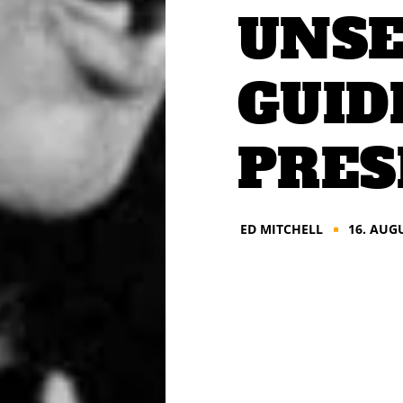
UNSE
GUID
PRES
ED MITCHELL
16. AUG
■