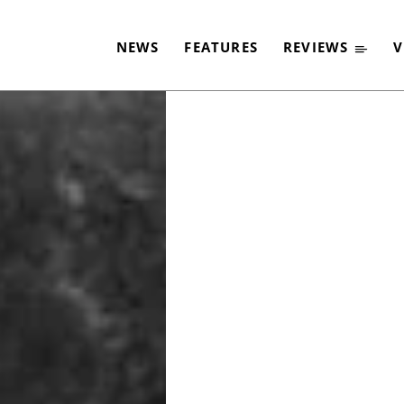
PRESLEY
NEWS
FEATURES
REVIEWS
V
-
By
ED MITCHELL
16. AUGUST 2022