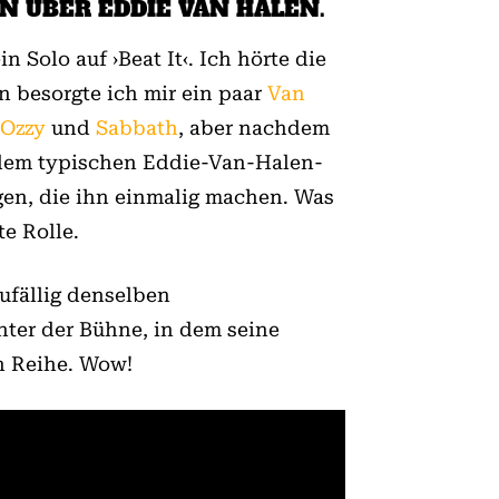
EN ÜBER EDDIE VAN HALEN.
Solo auf ›Beat It‹. Ich hörte die
n besorgte ich mir ein paar
Van
Ozzy
und
Sabbath
, aber nachdem
n dem typischen Eddie-Van-Halen-
ngen, die ihn einmalig machen. Was
e Rolle.
zufällig denselben
nter der Bühne, in dem seine
n Reihe. Wow!