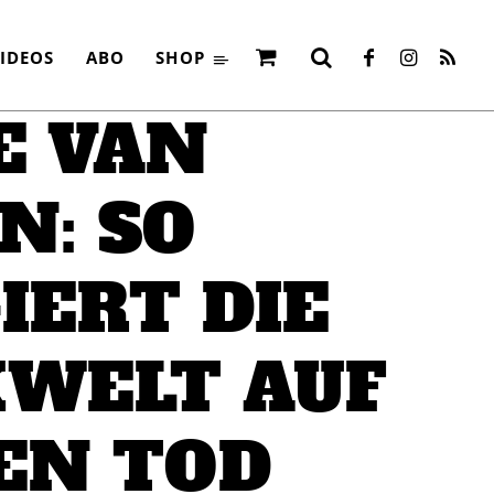
TOD
IDEOS
ABO
SHOP
E VAN
N: SO
IERT DIE
WELT AUF
EN TOD