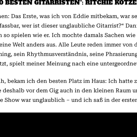
00 BESTEN GITARRISTEN“: RITCHIE KOTZ
n: Das Erste, was ich von Eddie mitbekam, war sein 
sbar, wer ist dieser unglaubliche Gitarrist?“ Dan
n so spielen wie er. Ich mochte damals Sachen wie
 meine Welt anders aus. Alle Leute reden immer vo
iming, sein Rhythmus­verständnis, seine Phrasieru
utzt, spielt meiner Meinung nach eine untergeordnet
ah, bekam ich den besten Platz im Haus: Ich hatte 
te deshalb vor dem Gig auch in den kleinen Raum u
e Show war unglaublich – und ich saß in der erste