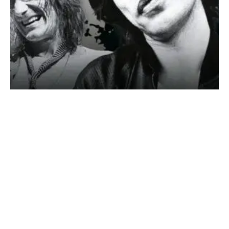
SONDERHEFT ROLLING STONES
DIE GRÖSSTE ROCK’N’ROLL-BAND DER WELT – DER
ULTIMATIVE GUIDE AUF 132 Seiten!!!
Jetzt am Kiosk
oder direkt online sichern! https://classicrock.net/shop/
Über 60 Jahre Sex, Drugs...