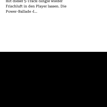
mit dieser 5-Track-Single wieder
Frischluft in den Player lassen. Die
Power-Ballade ›I...