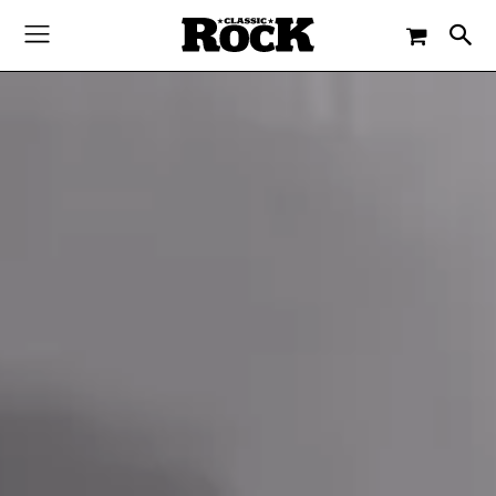
-
By
JACQUELINE FLOSSMANN
16. JANUAR 2024