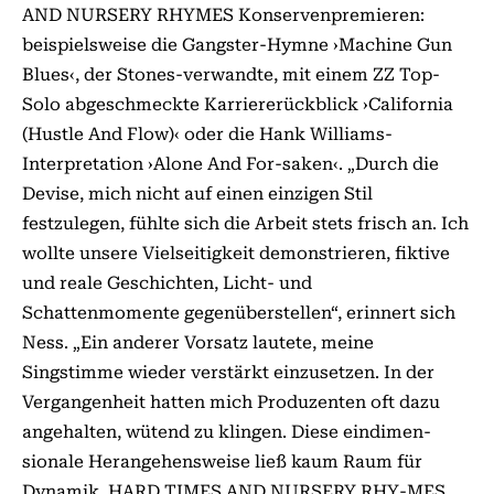
AND NURSERY RHYMES Konserven­premieren:
beispielsweise die Gangster-Hymne ›Machine Gun
Blues‹, der Stones-verwandte, mit einem ZZ Top-
Solo abgeschmeckte Karriere­rückblick ›California
(Hustle And Flow)‹ oder die Hank Williams-
Interpretation ›Alone And For-saken‹. „Durch die
Devise, mich nicht auf einen einzigen Stil
festzulegen, fühlte sich die Arbeit stets frisch an. Ich
wollte unsere Vielseitigkeit demonstrieren, fiktive
und reale Geschichten, Licht- und
Schattenmomente gegenüberstellen“, erinnert sich
Ness. „Ein anderer Vorsatz lautete, meine
Singstimme wieder verstärkt einzusetzen. In der
Vergangenheit hatten mich Produzenten oft dazu
angehalten, wütend zu klingen. Diese eindimen-
sionale Herangehensweise ließ kaum Raum für
Dynamik. HARD TIMES AND NURSERY RHY-MES