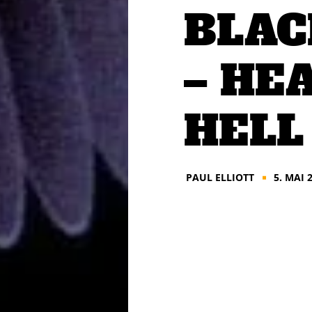
BLAC
– HE
HELL
PAUL ELLIOTT
5. MAI 
■