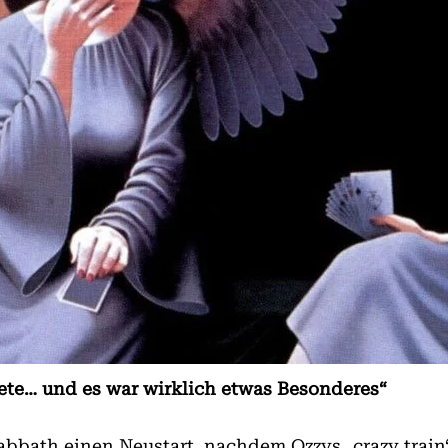
tete… und es war wirklich etwas Besonderes“
bbath einen Neustart, nachdem Ozzys „crazy train“