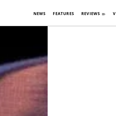
AND HELL
NEWS
FEATURES
REVIEWS
V
-
By
PAUL ELLIOTT
5. MAI 2019