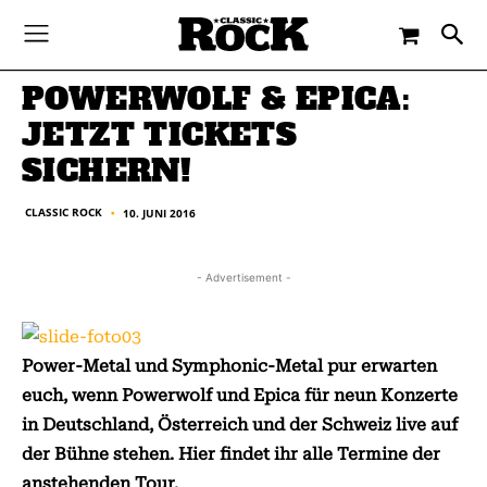
-
By
CLASSIC ROCK
10. JUNI 2016
POWERWOLF & EPICA:
JETZT TICKETS
SICHERN!
CLASSIC ROCK
10. JUNI 2016
■
- Advertisement -
Power-Metal und Symphonic-Metal pur erwarten
euch, wenn Powerwolf und Epica für neun Konzerte
in Deutschland, Österreich und der Schweiz live auf
der Bühne stehen. Hier findet ihr alle Termine der
anstehenden Tour.