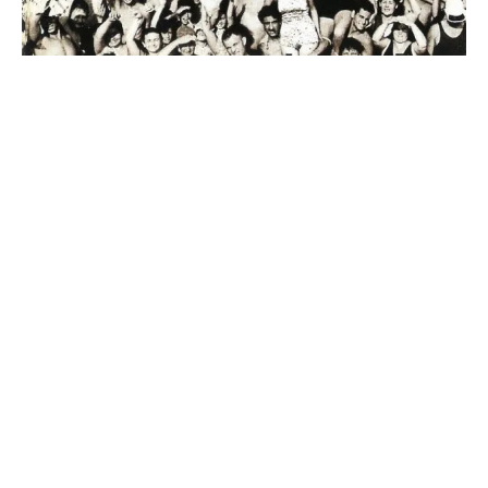
DER SONG, DER MICH ZUM WEINEN BRINGT
›Do You Realize??‹ von
The Flaming Lips
. Hör dir nur
den Text an: „Do you realize that everyone you know
some day will die?“ Das ist eine Hymne auf die
Menschheit, das Leben und den Tod,
gleichzeitig erbaulich und vernichtend.