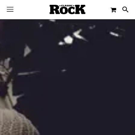
-
By
CLASSIC ROCK
10. MÄRZ 2014