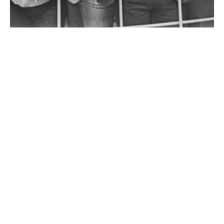
NO BUSINESS LIKE SHOW
BUSINESS
Mit ihrer einzigartigen Mischung aus
genreübergreifender Musik, theatralischer
Präsentation, sozialem Engagement und Fanverehrung
hätte es The Sensational Alex Harvey Band verdient,
mehr Platten zu...