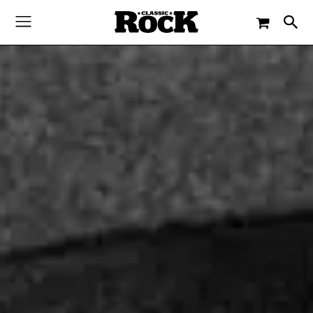
-
By
CLASSIC ROCK
2. APRIL 2014