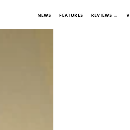
OUNG – DIE KUNST DE
NEWS
FEATURES
REVIEWS
V
-
By
CHRISTIAN STOLBERG
19. FEBRUAR 2014