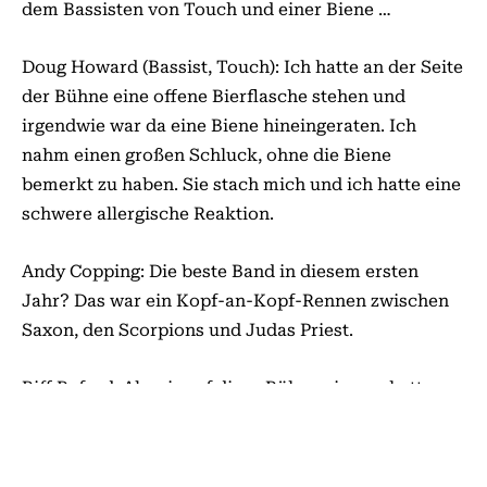
dem Bassisten von Touch und einer Biene …
Doug Howard (Bassist, Touch): Ich hatte an der Seite
der Bühne eine offene Bierflasche stehen und
irgendwie war da eine Biene hineingeraten. Ich
nahm einen großen Schluck, ohne die Biene
bemerkt zu haben. Sie stach mich und ich hatte eine
schwere allergische Reaktion.
Andy Copping: Die beste Band in diesem ersten
Jahr? Das war ein Kopf-an-Kopf-Rennen zwischen
Saxon, den Scorpions und Judas Priest.
Biff Byford: Als wir auf diese Bühne gingen, hatten
wir 100.000 Platten verkauft. Ich vermute, 99 % der
Leute im Publikum hatten WHEELS OF STEEL. Der
Jubel, als wir da rausliefen, war unglaublich. Als ich