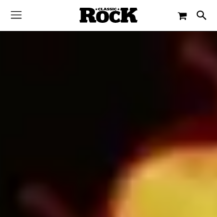
-
By
DAVE EVERLY
16. AUGUST 2023