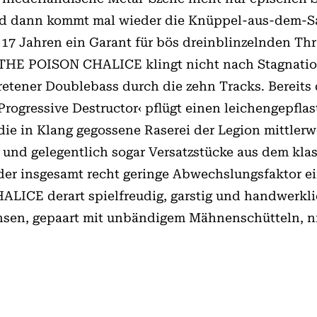
d dann kommt mal wieder die Knüppel-aus-dem-Sa
 17 Jahren ein Garant für bös dreinblinzelnden Th
 THE POISON CHALICE klingt nicht nach Stagnation
retener Doublebass durch die zehn Tracks. Bereits 
Progressive Destructor‹ pflügt einen leichengepfla
ie in Klang gegossene Raserei der Legion mittlerw
 und gelegentlich sogar Versatzstücke aus dem klas
t der insgesamt recht geringe Abwechslungsfaktor 
ALICE derart spielfreudig, garstig und handwerkl
rinsen, gepaart mit unbändigem Mähnenschütteln, n