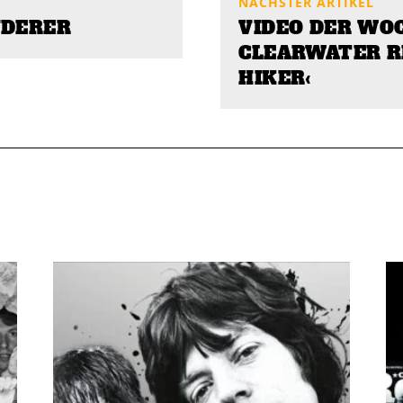
NÄCHSTER ARTIKEL
NDERER
VIDEO DER WO
CLEARWATER RE
HIKER‹