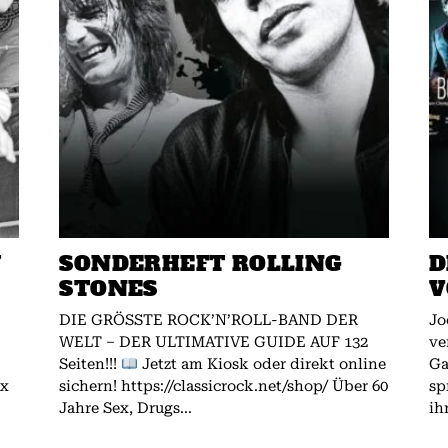
W
SONDERHEFT ROLLING
D
STONES
V
DIE GRÖSSTE ROCK’N’ROLL-BAND DER
Jo
WELT – DER ULTIMATIVE GUIDE AUF 132
ve
Seiten!!!
Jetzt am Kiosk oder direkt online
Gallagher.
ex
sichern! https://classicrock.net/shop/ Über 60
sp
Jahre Sex, Drugs...
ih