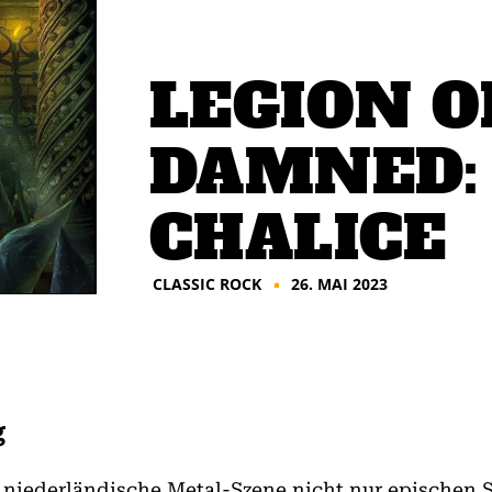
LEGION O
DAMNED:
CHALICE
CLASSIC ROCK
26. MAI 2023
■
g
niederländische Metal-Szene nicht nur epischen 