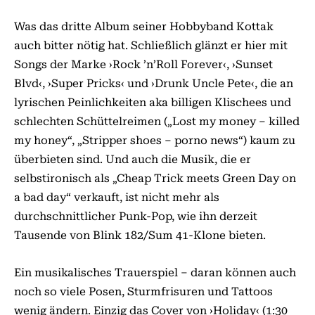
Was das dritte Album seiner Hobbyband Kottak
auch bitter nötig hat. Schließlich glänzt er hier mit
Songs der Marke ›Rock ’n’Roll Forever‹, ›Sunset
Blvd‹, ›Super Pricks‹ und ›Drunk Uncle Pete‹, die an
lyrischen Peinlichkeiten aka billigen Klischees und
schlechten Schüttelreimen („Lost my money – killed
my honey“, „Stripper shoes – porno news“) kaum zu
überbieten sind. Und auch die Musik, die er
selbstironisch als „Cheap Trick meets Green Day on
a bad day“ verkauft, ist nicht mehr als
durchschnittlicher Punk-Pop, wie ihn derzeit
Tausende von Blink 182/Sum 41-Klone bieten.
Ein musikalisches Trauerspiel – daran können auch
noch so viele Posen, Sturmfrisuren und Tattoos
wenig ändern. Einzig das Cover von ›Holiday‹ (1:30