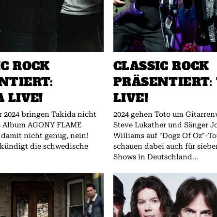
IC ROCK
CLASSIC ROCK
NTIERT:
PRÄSENTIERT:
 LIVE!
LIVE!
r 2024 bringen Takida nicht
2024 gehen Toto um Gitarren
es Album AGONY FLAME
Steve Lukather und Sänger J
 damit nicht genug, nein!
Williams auf "Dogz Of Oz"-T
kündigt die schwedische
schauen dabei auch für sieb
Shows in Deutschland...