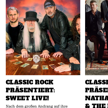
CLASSIC ROCK
CLASS
PRÄSENTIERT:
PRÄSE
SWEET LIVE!
NATHA
& THE
Nach dem großen Andrang auf ihre