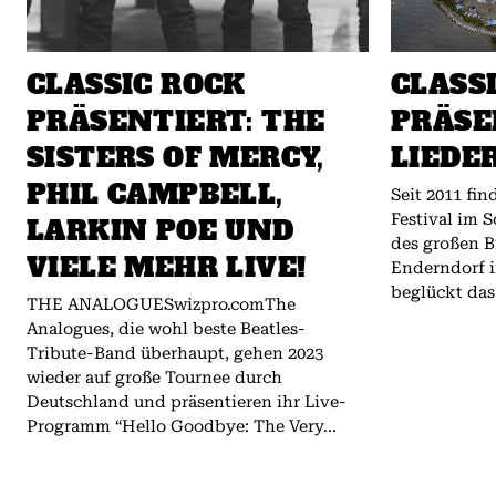
CLASSIC ROCK
CLASS
PRÄSENTIERT: THE
PRÄSE
SISTERS OF MERCY,
LIEDE
PHIL CAMPBELL,
Seit 2011 fin
Festival im 
LARKIN POE UND
des großen B
VIELE MEHR LIVE!
Enderndorf i
beglückt das
THE ANALOGUESwizpro.comThe
Analogues, die wohl beste Beatles-
Tribute-Band überhaupt, gehen 2023
wieder auf große Tournee durch
Deutschland und präsentieren ihr Live-
Programm “Hello Goodbye: The Very...