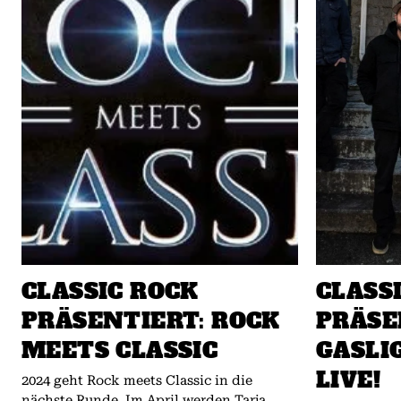
CLASSIC ROCK
CLASS
PRÄSENTIERT: ROCK
PRÄSE
MEETS CLASSIC
GASLI
LIVE!
2024 geht Rock meets Classic in die
nächste Runde. Im April werden Tarja