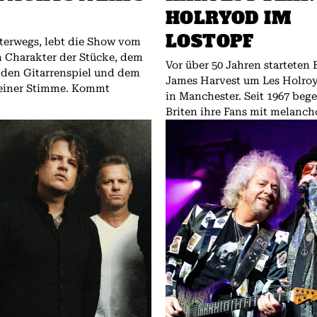
HOLRYOD IM
LOSTOPF
unterwegs, lebt die Show vom
n Charakter der Stücke, dem
Vor über 50 Jahren starteten 
nden Gitarrenspiel und dem
James Harvest um Les Holroy
seiner Stimme. Kommt
in Manchester. Seit 1967 bege
Briten ihre Fans mit melancho