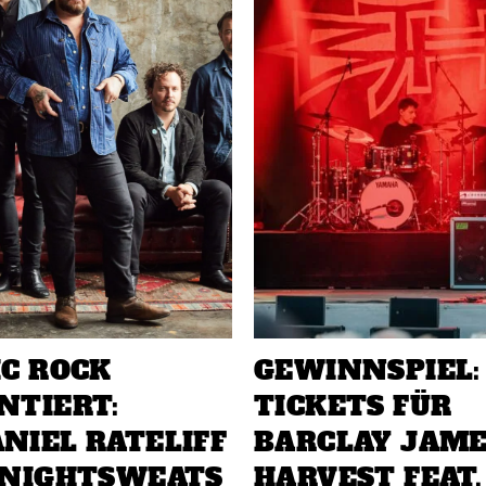
IC ROCK
GEWINNSPIEL:
NTIERT:
TICKETS FÜR
NIEL RATELIFF
BARCLAY JAM
 NIGHTSWEATS
HARVEST FEAT.