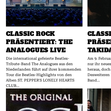
CLASSIC ROCK
CLASS
PRÄSENTIERT: THE
PRÄSE
ANALOGUES LIVE
TAKIDA
Die international gefeierte Beatles-
Am 9. Februa
Tribute-Band The Analogues aus den
nur ihr neu
Niederlanden führt auf ihrer kommenden
heraus, doch
Tour die Beatles-Highlights von den
Desweiteren 
Alben ST. PEPPER'S LONELY HEARTS
Band...
CLUB...