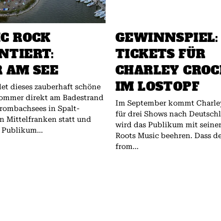
IC ROCK
GEWINNSPIEL:
NTIERT:
TICKETS FÜR
R AM SEE
CHARLEY CRO
IM LOSTOPF
det dieses zauberhaft schöne
Sommer direkt am Badestrand
Im September kommt Charle
rombachsees in Spalt-
für drei Shows nach Deutsch
n Mittelfranken statt und
wird das Publikum mit seine
 Publikum...
Roots Music beehren. Dass d
from...