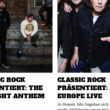
IC ROCK
CLASSIC ROCK
NTIERT: THE
PRÄSENTIERT:
GHT ANTHEM
EUROPE LIVE
In diesem Jahr begeben sich
große Jubiläumstournee mit 