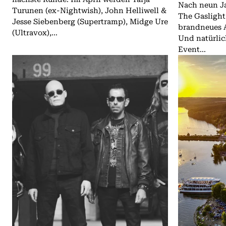
Nach neun J
Turunen (ex-Nightwish), John Helliwell &
The Gaslight
Jesse Siebenberg (Supertramp), Midge Ure
brandneues 
(Ultravox),...
Und natürlich
Event...