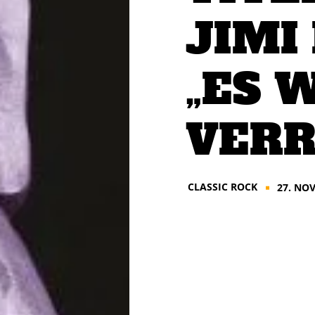
JIMI
„ES 
VERR
CLASSIC ROCK
27. NO
■