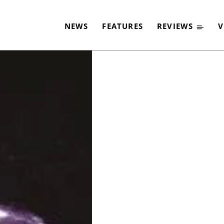
VERRÜCKT“
NEWS
FEATURES
REVIEWS
V
-
By
CLASSIC ROCK
27. NOVEMBER 2019