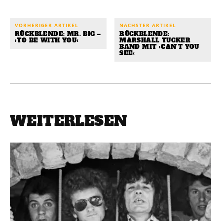
VORHERIGER ARTIKEL
NÄCHSTER ARTIKEL
RÜCKBLENDE: MR. BIG –
RÜCKBLENDE:
›TO BE WITH YOU‹
MARSHALL TUCKER
BAND MIT ›CAN’T YOU
SEE‹
WEITERLESEN