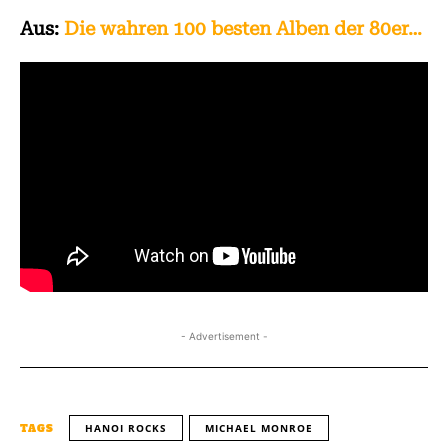
Aus:
Die wahren 100 besten Alben der 80er…
- Advertisement -
HANOI ROCKS
MICHAEL MONROE
TAGS