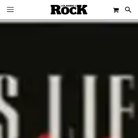
-
By
PAUL SCHMITZ
7. DEZEMBER 2016