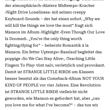
der atmosphärisch-düstere Midtempo-Kracher
›Night Drive Loneliness‹ mit seinen creepy
Keyboard-Sounds – der hat einen sofort. „Why we
will kill the things we love the most“ fragt sich
Manson im Album-Highlight ›Even Though Our Love
Is Doomed‹. „You’re the only thing worth
fighting/dying for“ – beherzte Romantik á la
Manson. Ein fetter Uptempo-Basslauf begleitet das
poppige ›So We Can Stay Alive‹, ›Teaching Little
Fingers To Play‹ tönt naiv, verletzlich und provokant.
Damit ist STRANGE LITTLE BIRDS um Klassen
besser besetzt als das Comeback-Album NOT YOUR
KIND OF PEOPLE vor vier Jahren. Eine Revolution
ist STRANGE LITTLE BIRDS vielleicht nicht
geworden, wie Manson es gefordert hat, aber „can
you love me for what I’ve become?“ – das tun wir