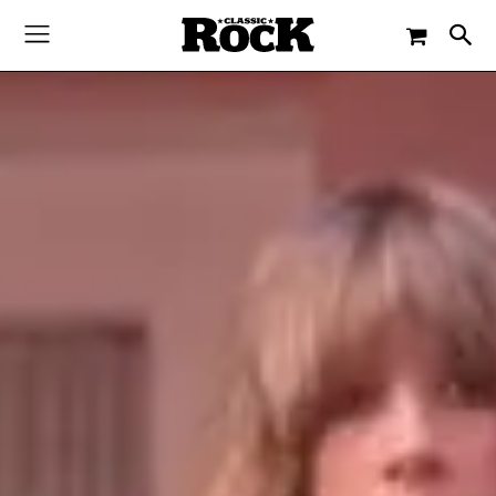
-
By
CLASSIC ROCK
10. APRIL 2018