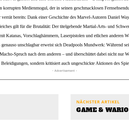
korrupten Medienmogul, der in seinen geschmacklosen Fernsehsendun
verrät bereits: Dank einer Geschichte des Marvel-Autoren Daniel Way
ches gilt für die Brutalität: Der titelgebende Martial-Arts- und Schw
it Katanas, Vorschlaghämmern, Laserpistolen und etlichen anderen Waf
 genauso unschlagbar erweist sich Deadpools Mundwerk: Während sein
 Macho-Spruch nach dem anderen – und überschüttet dabei nicht nur W
leidigungen, sondern kritisiert auch ungeschickte Aktionen des Spiel
- Advertisement -
NÄCHSTER ARTIKEL
GAME & WARIO