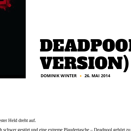
DEADPOOL
VERSION)
DOMINIK WINTER
26. MAI 2014
■
ster Held dreht auf.
h schwer gestört und eine extreme Plaudertasche – Deadpool gehört z