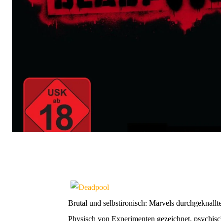
Brutal und selbstironisch:
Marvels durchgeknallte
Physisch von Experimenten gezeichnet, psychisc