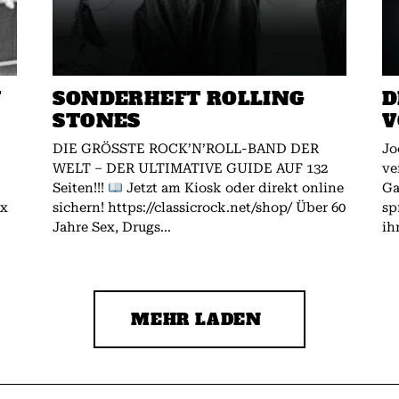
W
SONDERHEFT ROLLING
D
STONES
V
DIE GRÖSSTE ROCK’N’ROLL-BAND DER
Jo
WELT – DER ULTIMATIVE GUIDE AUF 132
ve
Seiten!!!
Jetzt am Kiosk oder direkt online
Gallagher.
ex
sichern! https://classicrock.net/shop/ Über 60
sp
Jahre Sex, Drugs...
ih
MEHR LADEN