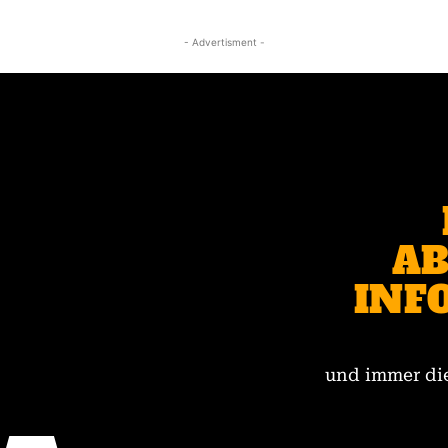
- Advertisment -
AB
INF
und immer die