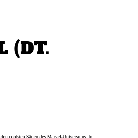
 (DT.
u den coolsten Säuen des Marvel-Universums. In