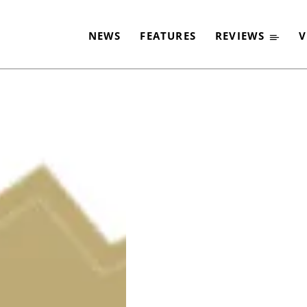
ROCK REDAKTIONSCH
NEWS
FEATURES
REVIEWS
V
-
By
PAUL SCHMITZ
1. JANUAR 2016