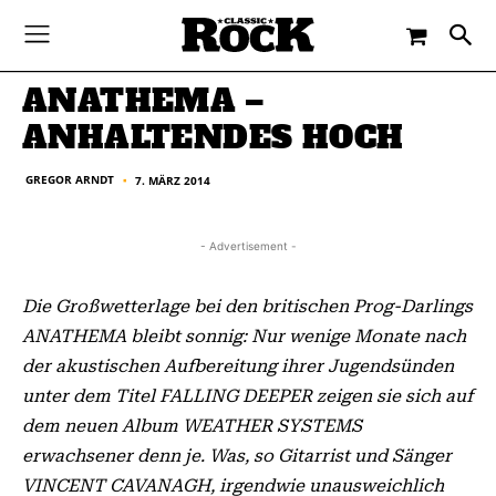
-
By
GREGOR ARNDT
7. MÄRZ 2014
ANATHEMA –
ANHALTENDES HOCH
GREGOR ARNDT
7. MÄRZ 2014
■
- Advertisement -
Die Großwetterlage bei den britischen Prog-Darlings
ANATHEMA bleibt sonnig: Nur wenige Monate nach
der akustischen Aufbereitung ihrer Jugendsünden
unter dem Titel FALLING DEEPER zeigen sie sich auf
dem neuen Album WEATHER SYSTEMS
erwachsener denn je. Was, so Gitarrist und Sänger
VINCENT CAVANAGH, irgendwie unausweichlich