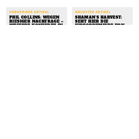
VORHERIGER ARTIKEL
NÄCHSTER ARTIKEL
PHIL COLLINS: WEGEN
SHAMAN’S HARVEST:
RIESIGER NACHFRAGE –
SEHT HIER DIE
WEITERE KONZERTE IN
VIDEOPREMIERE VON
DEUTSCHLAND
›HERE IT COMES‹
WEITERLESEN