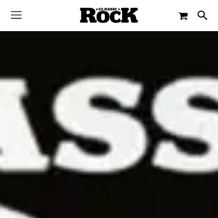
-
By
PAUL SCHMITZ
20. OKTOBER 2016