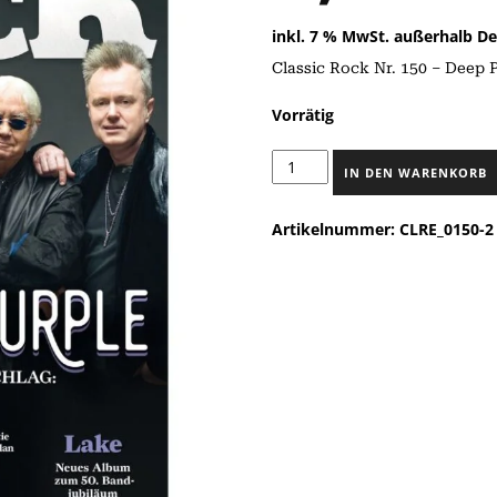
inkl. 7 % MwSt.
außerhalb De
Classic Rock Nr. 150 – Deep 
Vorrätig
Classic
IN DEN WARENKORB
Rock
Nr.
Artikelnummer:
CLRE_0150-2
150
-
Deep
Purple
(Juli
2026)
inkl.
CD
-
Magazin
Menge