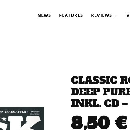
NEWS
FEATURES
REVIEWS
V
CLASSIC R
DEEP PURP
INKL. CD 
8,50
€