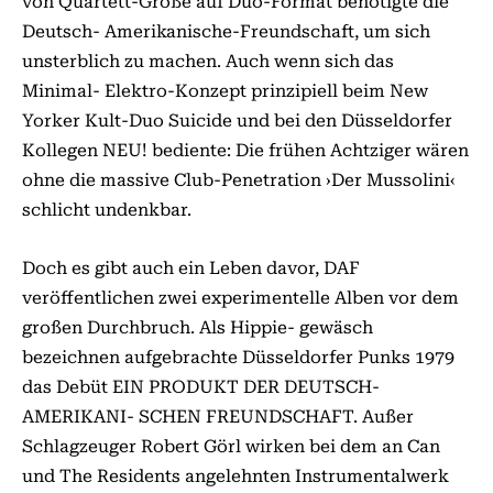
von Quartett-Größe auf Duo-Format benötigte die
Deutsch- Amerikanische-Freundschaft, um sich
unsterblich zu machen. Auch wenn sich das
Minimal- Elektro-Konzept prinzipiell beim New
Yorker Kult-Duo Suicide und bei den Düsseldorfer
Kollegen NEU! bediente: Die frühen Achtziger wären
ohne die massive Club-Penetration ›Der Mussolini‹
schlicht undenkbar.
Doch es gibt auch ein Leben davor, DAF
veröffentlichen zwei experimentelle Alben vor dem
großen Durchbruch. Als Hippie- gewäsch
bezeichnen aufgebrachte Düsseldorfer Punks 1979
das Debüt EIN PRODUKT DER DEUTSCH-
AMERIKANI- SCHEN FREUNDSCHAFT. Außer
Schlagzeuger Robert Görl wirken bei dem an Can
und The Residents angelehnten Instrumentalwerk