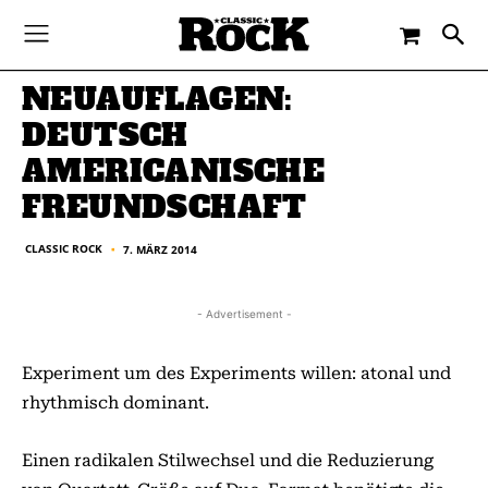
-
By
CLASSIC ROCK
7. MÄRZ 2014
NEUAUFLAGEN:
DEUTSCH
AMERICANISCHE
FREUNDSCHAFT
CLASSIC ROCK
7. MÄRZ 2014
■
- Advertisement -
Experiment um des Experiments willen: atonal und
rhythmisch dominant.
Einen radikalen Stilwechsel und die Reduzierung