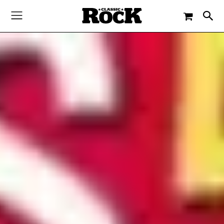
-
By
THOMAS HAMMERL
26. MÄRZ 2014